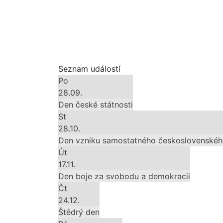
Seznam událostí
Po
28.09.
Den české státnosti
St
28.10.
Den vzniku samostatného československéh
Út
17.11.
Den boje za svobodu a demokracii
Čt
24.12.
Štědrý den