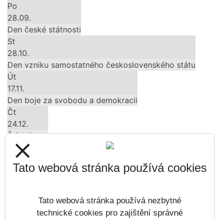
Po
28.09.
Den české státnosti
St
28.10.
Den vzniku samostatného československého státu
Út
17.11.
Den boje za svobodu a demokracii
Čt
24.12.
Štědrý den
close
Pá
25.12.
Tato webová stránka používá cookies
1. svátek vánoční
Všechny akce
Tato webová stránka používá nezbytné
V příštích dnech vaříme
technické cookies pro zajištění správné